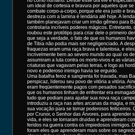
no como humano. Desde esse dia ele é especialm
um ideal de cortesia e bravura por aqueles que se
combate corpo-a-corpo, porque ele era justo e bra
destreza com a lamina é lendária até hoje. A lend
também planejavam criar um irmão gêmeo para B
controlaria incríveis poderes mágicos. Entretanto,
roubou este protótipo para criar dele o primeiro d
que seja a verdade, o fato de que os humanos ha
de Tibia não podia mais ser negligenciado. A desp
fraquezas eram uma raça brava e talentosa, e ele
incrivelmente bem ao severo mundo ao qual os de
assumiram a luta contra os morto-vivos e as várias
criaturas que vagavam pelas terras, e logo as ho
novo e poderoso inimigo havia se erguido.
Uma batalha feroz e sangrenta foi travada, mas Ba
perspicaz, liderou seu povo de vitória a vitória. Ai
eram freqüentemente pagos com pesados sacrifícios
que os humanos tinham de enfrentar era esmagado
tudo que podiam para ajudar sua nova raça camp
introduziu a raça nas artes arcanas da magia, e 
sua vocação para se tornar poderosos feiticeiros. 
por Crunor, o Senhor das Árvores, para aprender 
vida, e eles se tornaram druidas e aprenderam co
feridos na guerra contra os impiedosos inimigos.
foram eles que aprenderam mais sobre os segredos