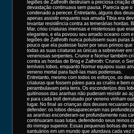
legiões de Zathroth destruíam a preciosa criação 
devastação continuava sem pausa. Parecia que o 
condenado a perecer. Entretanto, alguns dos de
apenas assistir enquanto sua amada Tibia era dev
levantar resistência contra as temerárias hordas.
Mar, criou criaturas imensas e misteriosas que era
elegantes, e ela povoou seu amado oceano com el
legiões de Zathroth nunca poluíssem suas puras á
pouco que ela pudesse fazer por seus primos que 
todas as suas criaturas as únicas a sobreviver em 
venenosas serpentes. Crunor e Nornur também cria
contra as hordas de Brog e Zathroth: Crunor, o Sen
temíveis lobos, enquanto Nornur equipou suas a
veneno mortal para fazê-las mais poderosas.
Entretanto, mesmo com todos os esforços, os deu
criaturas que fossem páreo para as cruéis e bem 
perambulavam pela terra. Os esconderijos dos lo
quitinosos das aranhas não puderam resistir ao aç
e para cada troll derrubado por veneno vinham out
lugar. No final as crianças dos deuses recuaram p
defender: os lobos desapareceram nas profundezas
as aranhas esconderam-se profundamente nas cav
continuaram suas lutas, defendendo seus reinos co
do inimigo superior. Essas pequenas bolsas de re
santuários em um mundo que afundava cada vez ma