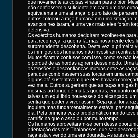
que novamente as coisas viraram para o pior. Me
não confiassem o suficiente em cada um dos outro
equivalente a uma aliança, o puro fato de pararem
outros colocou a raça humana em uma situação mu
avanços hesitaram, e uma vez mais eles foram for
defensiva.
Os exércitos humanos decidiram recolher-se para s
para recomeçar a guerra lá, mas novamente eles 
surpreendente descoberta. Desta vez, a primeira ve
os inimigos dos humanos não investiram contra ele
Muitos ficaram confusos com isso, como se não fo
o porquê de as hordas agirem desse modo. Uma t
as tensões e desconfianças mutuas entre as raças 
para que combinassem suas forças em uma campa
alguns até sustentavam que eles haviam começado
vez mais. Outros sugeriram que as raças antigas h
mesmas ao longo de muitas guerras, enquanto out
talvez um equilíbrio houvesse sido alcançado, um
sentia que poderia viver assim. Seja qual for a ra
inquieta mas fundamentalmente estável paz seguiu
dia. Pela primeira vez o problemático mundo teve 
carnificina que o assolou por muito tempo.
Os humanos aproveitaram-se bem dessa oportunid
orientação dos reis Thaianeses, que são descende
raça esta vivendo uma era dourada. As artes e as 