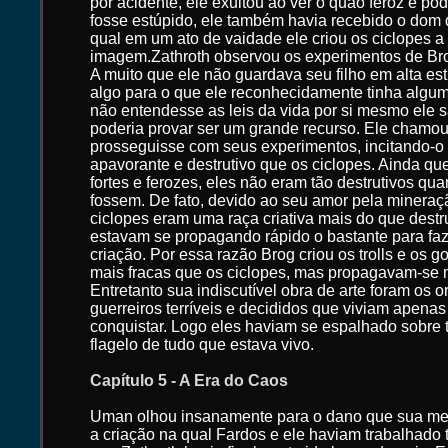
por acidente, ele exultou ao ver o quão feroz e po
fosse estúpido, ele também havia recebido o dom d
qual em um ato de vaidade ele criou os ciclopes a
imagem.Zathroth observou os experimentos de Bro
A muito que ele não guardava seu filho em alta es
algo para o que ele reconhecidamente tinha algum
não entendesse as leis da vida por si mesmo ele 
poderia provar ser um grande recurso. Ele chamou 
prosseguisse com seus experimentos, incitando-o 
apavorante e destrutivo que os ciclopes. Ainda q
fortes e ferozes, eles não eram tão destrutivos qua
fossem. De fato, devido ao seu amor pela mineraçã
ciclopes eram uma raça criativa mais do que destru
estavam se propagando rápido o bastante para fa
criação. Por essa razão Brog criou os trolls e os g
mais fracas que os ciclopes, mas propagavam-se m
Entretanto sua indiscutível obra de arte foram os o
guerreiros terríveis e decididos que viviam apenas
conquistar. Logo eles haviam se espalhado sobre t
flagelo de tudo que estava vivo.
Capítulo 5 - A Era do Caos
Uman olhou insanamente para o dano que sua met
a criação na qual Fardos e ele haviam trabalhado 