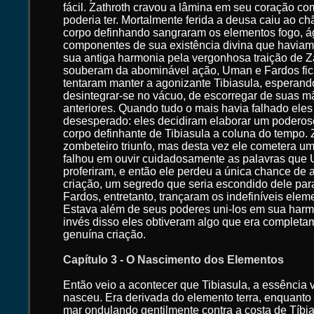
fácil. Zathroth cravou a lâmina em seu coração co
poderia ter. Mortalmente ferida a deusa caiu ao ch
corpo definhando sangraram os elementos fogo, águ
componentes de sua existência divina que haviam
sua antiga harmonia pela vergonhosa traição de 
souberam da abominável ação, Uman e Fardos fi
tentaram manter a agonizante Tibiasula, esperand
desintegrar-se no vácuo, de escorregar de suas 
anteriores. Quando tudo o mais havia falhado ele
desesperado: eles decidiram elaborar um poderoso f
corpo definhante de Tibiasula a coluna do tempo.
zombeteiro triunfo, mas desta vez ele cometera um 
falhou em ouvir cuidadosamente as palavras que
proferiram, e então ele perdeu a única chance de
criação, um segredo que seria escondido dele pa
Fardos, entretanto, trançaram os indefiníveis ele
Estava além de seus poderes uni-los em sua harmo
invés disso eles obtiveram algo que era completa
genuína criação.
Capítulo 3 - O Nascimento dos Elementos
Então veio a acontecer que Tibiasula, a essência v
nasceu. Era derivada do elemento terra, enquanto
mar ondulando gentilmente contra a costa de Tíbia