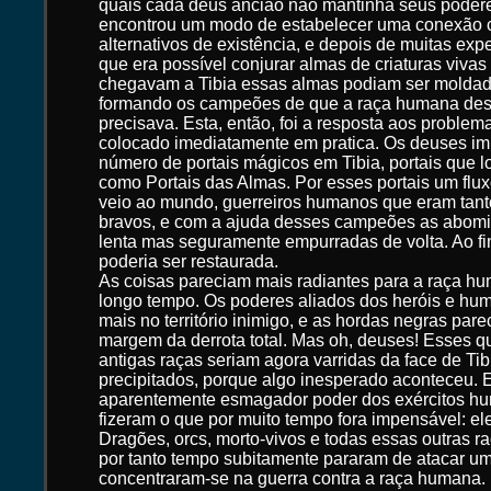
quais cada deus ancião não mantinha seus podere
encontrou um modo de estabelecer uma conexão 
alternativos de existência, e depois de muitas exp
que era possível conjurar almas de criaturas viva
chegavam a Tibia essas almas podiam ser molda
formando os campeões de que a raça humana de
precisava. Esta, então, foi a resposta aos problem
colocado imediatamente em pratica. Os deuses im
número de portais mágicos em Tibia, portais que 
como Portais das Almas. Por esses portais um flux
veio ao mundo, guerreiros humanos que eram tant
bravos, e com a ajuda desses campeões as abomi
lenta mas seguramente empurradas de volta. Ao fi
poderia ser restaurada.
As coisas pareciam mais radiantes para a raça h
longo tempo. Os poderes aliados dos heróis e h
mais no território inimigo, e as hordas negras pa
margem da derrota total. Mas oh, deuses! Esses q
antigas raças seriam agora varridas da face de Ti
precipitados, porque algo inesperado aconteceu. 
aparentemente esmagador poder dos exércitos hu
fizeram o que por muito tempo fora impensável: e
Dragões, orcs, morto-vivos e todas essas outras ra
por tanto tempo subitamente pararam de atacar um
concentraram-se na guerra contra a raça humana. 