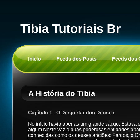
Tibia Tutoriais Br
Início
Feeds dos Posts
Feeds dos 
A História do Tibia
Capítulo 1 - O Despertar dos Deuses
No início havia apenas um grande vácuo. Estava e
algum.Neste vazio duas poderosas entidades apar
conhecidas como os deuses anciões: Fardos, o Cr