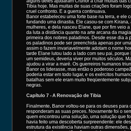
alguns deles ajudaram Crunor a criar muitas das 
Tibia hoje. Mas muitas de suas criações foram log
cruel confronto. E a guerra continuava.
Banor estabeleceu uma forte base na terra, e ele 
fundando uma dinastia. Ele casou-se com Kirana, 
mulheres, e dela nasceu Elane, que por fim veio a 
da luta a distância quanto na arte arcana da magi
primeira dos nobres paladinos. Desde esse dia a p
os paladinos pode ser preenchida apenas por uma
assim o fazem invariavelmente adotam o nome hon
tarde Elane lutou lado a lado com seu pai, porque 
um semideus, deveria viver por muitos séculos. 
ajudou a virar a maré. Os guerreiros humanos tri
Banor os liderasse, mas então o poderoso camp
poderia estar em todo lugar, e os exércitos huma
batalhas sem ele eram muito freqüentemente subj
negras.
Capítulo 7 - A Renovação de Tibia
Finalmente, Banor voltou-se para os deuses para 
responderam as suas preces. Novamente foi o s
quem encontrou uma solução, uma solução que foi
havia feito uma descoberta surpreendente: ele de
estrutura da existência haviam outras dimensões, 