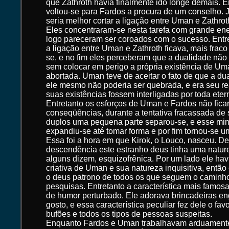
que Zathroth havia finalmente ido longe demais. 
voltou-se para Fardos a procura de um conselho. 
seria melhor cortar a ligação entre Uman e Zathro
Eles concentraram-se nesta tarefa com grande ene
logo pareceram ser coroados com o sucesso. Entre
a ligação entre Uman e Zathroth ficava, mais frac
se, e no fim eles perceberam que a dualidade não
sem colocar em perigo a própria existência de Uman
abortada. Uman teve de aceitar o fato de que a dua
ele mesmo não poderia ser quebrada, e era seu r
suas existências fossem interligadas por toda eter
Entretanto os esforços de Uman e Fardos não fic
conseqüências, durante a tentativa fracassada de
duplos uma pequena parte separou-se, e esse mi
expandiu-se até tomar forma e por fim tornou-se um
Essa foi a hora em que Kirok, o Louco, nasceu. De
descendência este estranho deus tinha uma nature
alguns dizem, esquizofrênica. Por um lado ele ha
criativa de Uman e sua natureza inquisitiva, então
o deus patrono de todos os que seguem o caminho
pesquisas. Entretanto a característica mais famos
de humor perturbado. Ele adorava brincadeiras 
gosto, e essa característica peculiar fez dele o fav
bufões e todos os tipos de pessoas suspeitas.
Enquanto Fardos e Uman trabalhavam arduamente 