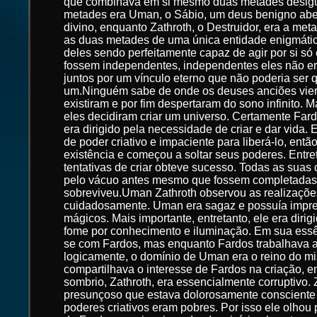
que combinava em si mesmo duas metades desig
metades era Uman, o Sábio, um deus benigno abe
divino, enquanto Zathroth, o Destruidor, era a me
as duas metades de uma única entidade enigmát
deles sendo perfeitamente capaz de agir por si s
fossem independentes, independentes eles não er
juntos por um vínculo eterno que não poderia ser 
um.Ninguém sabe de onde os deuses anciões vie
existiram e por fim despertaram do sono infinito
eles decidiram criar um universo. Certamente Fardos
era dirigido pela necessidade de criar e dar vida.
de poder criativo e impaciente para liberá-lo, entã
existência e começou a soltar seus poderes. Entr
tentativas de criar obteve sucesso. Todas as suas
pelo vácuo antes mesmo que fossem completada
sobreviveu.Uman Zathroth observou as realizaçõe
cuidadosamente. Uman era sagaz e possuía impr
mágicos. Mais importante, entretanto, ele era dirig
fome por conhecimento e iluminação. Em sua ess
se com Fardos, mas enquanto Fardos trabalhava 
logicamente, o domínio de Uman era o reino do mis
compartilhava o interesse de Fardos na criação, 
sombrio, Zathroth, era essencialmente corruptivo.
presunçoso que estava dolorosamente consciente 
poderes criativos eram pobres. Por isso ele olhou p