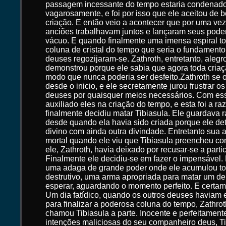
passagem incessante do tempo estaria condenado
vagarosamente, e foi por isso que ele aceitou de
criação. E então veio a acontecer que por uma ve
anciões trabalhavam juntos e lançaram seus pod
vácuo. E quando finalmente uma imensa espiral t
coluna de cristal do tempo que seria o fundamento
deuses regozijaram-se. Zathroth, entretanto, aleg
demonstrou porque ele sabia que agora toda criaç
modo que nunca poderia ser desfeito.Zathroth se o
desde o inicio, e ele secretamente jurou frustrar o
deuses por quaisquer meios necessários. Com essa
auxiliado eles na criação do tempo, e esta foi a ra
finalmente decidiu matar Tibiasula. Ele guardava 
desde quando ela havia sido criada porque ele dete
divino com ainda outra divindade. Entretanto sua a
mortal quando ele viu que Tibiasula preencheu c
ele, Zathroth, havia deixado por recusar-se a partic
Finalmente ele decidiu-se em fazer o impensável.
uma adaga de grande poder onde ele acumulou to
destrutivo, uma arma apropriada para matar um de
esperar, aguardando o momento perfeito. E certa
Um dia fatídico, quando os outros deuses haviam
para finalizar a poderosa coluna do tempo, Zathro
chamou Tibiasula a parte. Inocente e perfeitament
intenções maliciosas do seu companheiro deus, Ti