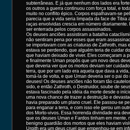
subterrâneas. E já que nenhum dos lados era forte
os outros a guerra continuou com força total, e to
muito no conflito épico. Corpos espalhavam-se pel
parecia que a vida seria limpada da face de Tibia 
raças envolvidas crescia em número diariamente. 
ser enterrada pelos corpos assassinados.
Os deuses anciões assistiram a batalha cataclísmi
não sentiram pena por esses que eram assassina
se importavam com as criaturas de Zathroth, mas 
estava se perdendo, que alguém teria de cuidar d
que haviam deixado de viver. Eles começaram a p
e finalmente Uman propôs que um novo deus dever
que deveria ver que os mortos deviam ser cuidado
terra, que por um lado era aquela que dava a vida,
tomá-la de volta, e que Uman deveria ser o pai do
deuses! Os deuses anciões não foram tão cautelo
sido, e então Zathroth, o Destruidor, soube de seu
estava fascinado pela idéia da morte desde o iníci
uma nova chance de trazer a destruição e devast
havia preparado um plano cruel. Ele passou-se 
para enganar a terra, e com isso ele gerou um outr
dos Morto-vivos. Essa horrenda divindade era de
que os deuses Uman e Fardos tinham em mente, m
benigno guardião dos mortos que eles haviam visl
Urgith era um deus cruel que empenhou-se em infu