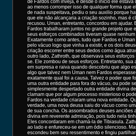
de Fardos com inveja, e desde o início ele estava 
ao menos corromper isso de qualquer forma que e
de nada suspeitava, pediu o seu auxilio porque hav
que ele não alcançaria a criação sozinho, mas é c
recusou. Uman, entretanto, concordou em ajudar. E
Fardos trabalharam juntos no grande projeto que e
seus esforços combinados tiveram quase nenhum 
Exatamente como antes, tudo que Fardos e Uman 
pelo vácuo logo que vinha a existir, e os dois deu
criação escorrer entre seus dedos como água atra
outro lado, Zathroth, que observava seus esforços
se. Ele zombou de seus esforços. Entretanto, sua 
em surpresa e raiva quando descobriu que algo es
algo que talvez nem Uman nem Fardos esperass
exatamente qual foi a causa. Talvez o poder que fo
uma outra entidade para fora do vácuo, ou pode s
simplesmente despertado outra entidade divina de
clamam que por algum processo misterioso o pod
Fardos na verdade criaram uma nova entidade. Qu
verdade, uma nova deusa saiu do vácuo como uma
de sua concha. Os assombrados deuses anciões a
divina em reverente admiração, pois tudo nela tin
Eles concordaram em chamá-la de Tibiasula. Zathro
ao lado e enfureceu-se em um ódio silencioso. Mas
escondeu bem seu ressentimento e fingiu partilhar 