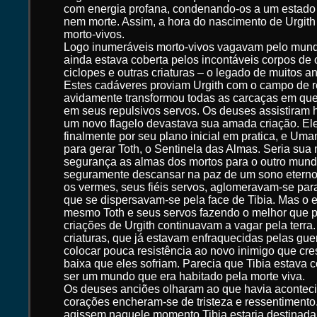
com energia profana, condenando-os a um estado
nem morte. Assim, a hora do nascimento de Urgith
morto-vivos.
Logo inumeráveis morto-vivos vagavam pelo mundo
ainda estava coberta pelos incontáveis corpos de
ciclopes e outras criaturas – o legado de muitos a
Estes cadáveres proviam Urgith com o campo de re
avidamente transformou todas as carcaças em qu
em seus repulsivos servos. Os deuses assistiram 
um novo flagelo devastava sua amada criação. E
finalmente por seu plano inicial em pratica, e Uma
para gerar Toth, o Sentinela das Almas. Seria sua
segurança as almas dos mortos para o outro mundo
seguramente descansar na paz de um sono eterno
os vermes, seus fiéis servos, aglomeravam-se par
que se dispersavam-se pela face de Tibia. Mas o es
mesmo Toth e seus servos fazendo o melhor que
criações de Urgith continuavam a vagar pela terra.
criaturas, que já estavam enfraquecidas pelas gu
colocar pouca resistência ao novo inimigo que cre
baixa que eles sofriam. Parecia que Tibia estava
ser um mundo que era habitado pela morte viva.
Os deuses anciões olharam ao que havia acontec
corações encheram-se de tristeza e ressentimento
agissem naquele momento Tibia estaria destinada 