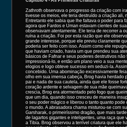
Capítulo 4 - As Primeiras Criaturas
Zathroth observava o progresso da criação com ira
tivesse os meios, ele teria destruído a criação ali
Entretanto ele sabia que lhe faltava o poder para 
agora que Fardos e Uman estavam cientes de suas
observavam atentamente. Ele teria de recorrer a ou
ruína a criação. Foi por esta razão que ele observ
grande interesse, porque ele previu claramente q
poderia ser feito com isso. Assim como ele repug
que haviam criado, havia um que prendeu sua aten
básicos de Fafnar e seus poderes destrutivos não
impressioná-lo, e então um plano veio a sua ment
elogios e logo obteve sucesso em seduzi-la. Assim 
concebido. Uma abominação excessivamente feia
olho em sua imensa cabeça, Brog havia herdado p
pai e nada de sua cautela, ainda que ele fosse for
coração ardente e selvagem de sua mãe queimava
crescia, Brog era atormentado pelo fogo que queim
que um dia, quando isso cresceu de maneira insup
o seu poder mágico e liberou o tanto quanto pode
o mundo. A abrasadora chama misturou-se com sua 
Garsharak, o primeiríssimo dragão, que mais tarde 
de lagartos gigantes e inteligentes, uma raça que vi
a Tibia. Brog observou a terrível criatura que ele 