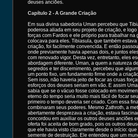
deuses anciões.
Capítulo 2 - A Grande Criação
Em sua divina sabedoria Uman percebeu que Tibi
poderosa aliada em seu projeto de criação, e logo
forças com Fardos e ele próprio para trabalhar na 
colocava para eles. Tibiasula, que também estava 
criação, foi facilmente convencida. E então passou 
onde previamente havia apenas dois, e juntos ele
com renovado vigor. Desta vez, entretanto, eles 
abordagem diferente. Uman, a quem a natureza des
segredos e ter discernimento, percebeu que alguma
um ponto fixo, um fundamento firme onde a criação
Sem isso, não haveria jeito de focar as cruas forças
esforços dos deuses seriam em vão. E assim Uman
sabia que se o vácuo fosse colocado em movimento
eterno do tempo seria muito mais fácil de focar s
primeiro o tempo deveria ser criado. Com essa fin
combinaram seus poderes. Mesmo Zathroth, a m
abertamente desprezava a criação, estava fascina
concordou em auxiliar os outros deuses anciões e
oferta foi aceita de bom grado, pois os outros de
que ele havia visto claramente desde o início: qu
semente de destruição. Ele entendeu que um mund