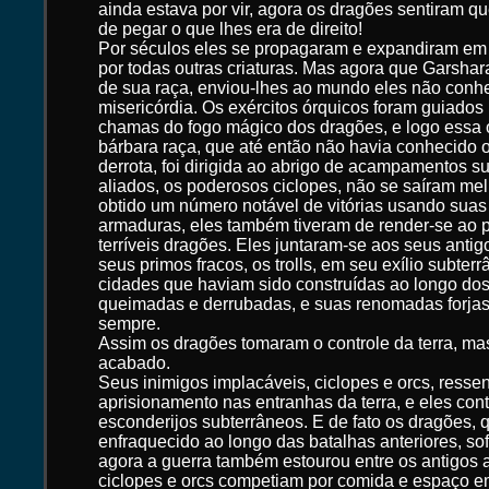
ainda estava por vir, agora os dragões sentiram q
de pegar o que lhes era de direito!
Por séculos eles se propagaram e expandiram em 
por todas outras criaturas. Mas agora que Garshara
de sua raça, enviou-lhes ao mundo eles não con
misericórdia. Os exércitos órquicos foram guiados
chamas do fogo mágico dos dragões, e logo essa 
bárbara raça, que até então não havia conhecido o
derrota, foi dirigida ao abrigo de acampamentos s
aliados, os poderosos ciclopes, não se saíram me
obtido um número notável de vitórias usando sua
armaduras, eles também tiveram de render-se ao p
terríveis dragões. Eles juntaram-se aos seus antigo
seus primos fracos, os trolls, em seu exílio subte
cidades que haviam sido construídas ao longo dos
queimadas e derrubadas, e suas renomadas forjas
sempre.
Assim os dragões tomaram o controle da terra, ma
acabado.
Seus inimigos implacáveis, ciclopes e orcs, resse
aprisionamento nas entranhas da terra, e eles con
esconderijos subterrâneos. E de fato os dragões, 
enfraquecido ao longo das batalhas anteriores, so
agora a guerra também estourou entre os antigos a
ciclopes e orcs competiam por comida e espaço e