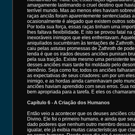
amargamente lastimando o cruel destino que hav
terrível mundo. Mas ao menos eles haviam sobrevi
raças anciãs foram aparentemente sentenciadas 
ocasionalmente é alegado que existem outros sob
Por toda sua força, essas raças tinham uma impor
lhes faltava flexibilidade. E isto se provou fatal na
inexoráveis inimigos que eles enfrentavam. Aquel
aniquilados sucumbiram às tentações de Zathroth
caiu pelas astutas promessas de Zathroth de pode
lenda é que os irados deuses anciões puniram bru
pela sua traição. Existe mesmo uma persistente t
desses anciões mais tarde foi moldado pelo deson
demônio. Seja como for, todos os anciões falhara
as expectativas de seus criadores: um por um ele
inimigo, e as hordas ainda caminhavam pelo mun
anciões haviam aprendido com seus erros. Sua nov
bem apropriada para a tarefa. E eles os chamara
Capítulo 6 - A Criação dos Humanos
Então veio a acontecer que os deuses anciões cri
Divino. Ele foi o primeiro humano, e ainda que se
dado poderes que nenhum outro membro dessa ra
igualar, ele já exibia muitas características que 