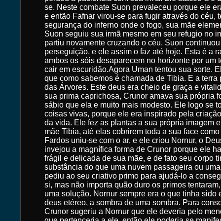
se. Neste combate Suon prevaleceu porque ele era
e então Fafnar virou-se para fugir através do céu, 
segurança do inferno onde o fogo, sua mãe element
Suon seguiu sua irmã mesmo em seu refugio no inf
partiu novamente cruzando o céu. Suon continuou
perseguição, e ele assim o faz até hoje. Esta é a r
ambos os sóis desaparecem no horizonte por um t
cair em escuridão.Agora Uman tentou sua sorte. El
que como sabemos é chamada de Tibia. E a terra 
das Árvores. Este deus era cheio de graça e vital
sua prima caprichosa, Crunor amava sua própria f
sábio que ela e muito mais modesto. Ele logo se t
coisas vivas, porque ele era inspirado pela criaçã
da vida. Ele fez as plantas a sua própria imagem 
mãe Tibia, até elas cobrirem toda a sua face como
Fardos uniu-se com o ar, e ele criou Nornur, o De
invejou a magnífica forma de Crunor porque ele h
frágil e delicada de sua mãe, e de fato seu corpo 
substância do que uma nuvem passageira ou uma 
pediu ao seu criativo primo para ajudá-lo a conseg
si, mas não importa quão duro os primos tentaram
uma solução. Nornur sempre era o que tinha sido 
deus etéreo, a sombra de uma sombra. Para consola
Crunor sugeriu a Nornur que ele deveria pelo meno
que pertenceria a ele, então ele poderia se manife