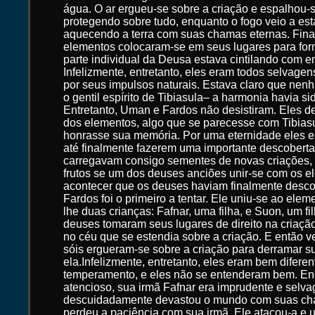
água. O ar ergueu-se sobre a criação e espalhou-
protegendo sobre tudo, enquanto o fogo veio a es
aquecendo a terra com suas chamas eternas. Fina
elementos colocaram-se em seus lugares para for
parte individual da Deusa estava cintilando com en
Infelizmente, entretanto, eles eram todos selvagen
por seus impulsos naturais. Estava claro que nen
o gentil espírito de Tibiasula– a harmonia havia s
Entretanto, Uman e Fardos não desistiram. Eles de
dos elementos, algo que se parecesse com Tibias
honrasse sua memória. Por uma eternidade eles 
até finalmente fazerem uma importante descobert
carregavam consigo sementes de novas criações, 
frutos se um dos deuses anciões unir-se com os e
acontecer que os deuses haviam finalmente desco
Fardos foi o primeiro a tentar. Ele uniu-se ao elem
lhe duas crianças: Fafnar, uma filha, e Suon, um fi
deuses tomaram seus lugares de direito na criação
no céu que se estendia sobre a criação. E então v
sóis ergueram-se sobre a criação para derramar s
ela.Infelizmente, entretanto, eles eram bem difere
temperamento, e eles não se entenderam bem. En
atencioso, sua irmã Fafnar era imprudente e selva
descuidadamente devastou o mundo com suas ch
perdeu a paciência com sua irmã. Ele atacou-a e u