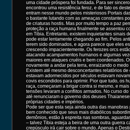
uma cidade próspera foi fundada. Para ser since
encontrou uma resistência feroz, e de fato os des
entram nesse mundo pelos misteriosos Portais d
o bastante lutando com as ameaças constantes pos
de criaturas hostis. Mas por muito tempo a paz p
proteção a raça humana finalmente se assentou 
em Tibia. Entretanto, existem inquietantes sinais 
pode estar lentamente chegando ao fim. Pelos ant
terem sido dominados, e agora parece que eles e
crescendo impacientemente. Os ferozes orcs estã
atacando acampamentos humanos e algumas vez
maiores em ataques cruéis e bem coordenados. O
novamente a andar pela terra, enraizando o medo 
Existem até mesmo desconcertantes relatórios de 
estavam adormecidos por séculos estavam novam
covis escondidos para oprimir. Pior que tudo, os 
raça, começaram a brigar contra si mesmo, e mai
tensões levaram a conflitos armados. No curso d
até renunciaram o governo dos deuses Thaianese
próprias cidades e impérios.
Pode ser que esta seja ainda outra das manobras p
bem conhecido que seus mais diabólicos subordin
demônios, estão à espreita nas sombras, aguard
– talvez Tibia esteja a beira de uma outra guerra 
crepúsculo irá cair sobre o mundo. Apenas o Dest