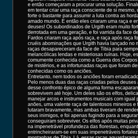
e então começaram a procurar uma solução. Fina
em tentar criar uma raça consciente de si mesmo,
forte o bastante para assumir a luta contra as ho
amado mundo. E então eles criaram uma raça e en
deuses! Os subordinados de Urgith eram muito fort
derrotada em uma geração, e foi varrida da face d
Fardos criaram raça após raça, e raça após raça 
cruéis abominações que Urgith havia lançado no 
raças desapareceram da face de Tibia para semp
melancólicas lendas e misteriosas ruínas. Hoje, es
comumente conhecida como a Guerra dos Corpos 
de mistérios, e as infortunadas raças que foram de
conhecidas como os anciões.
Entretanto, nem todos os anciões foram erradicados
Pelo menos duas das raças criadas pelos deuses 
desse confronto épico de alguma forma escaparam
sobrevivem até hoje. Um deles são os elfos, deli
manejar arcos e instrumentos musicais com igual p
anões, uma valente raça de talentosos mineiros e 
lutaram bravamente, mas ambas tiveram de render
seus inimigos, e foi apenas fugindo para a segura
conseguiram sobreviver. Os elfos após muitas pri
na impenetrável profundeza das florestas, enquan
entrincheiraram-se em suas impenetráveis fortale
montanhas de Tibia. Lá, essas raças aguardaram 