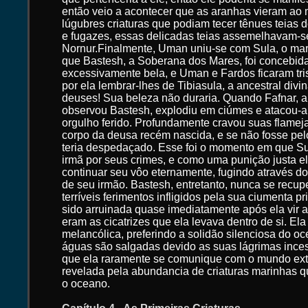
então veio a acontecer que as aranhas vieram ao
lúgubres criaturas que podiam tecer tênues teias 
e fugazes, essas delicadas teias assemelhavam-s
Nornur.Finalmente, Uman uniu-se com Sula, o mar,
que Bastesh, a Soberana dos Mares, foi concebida
excessivamente bela, e Uman e Fardos ficaram tri
por ela lembrar-lhes de Tibiasula, a ancestral div
deuses! Sua beleza não duraria. Quando Fafnar, a
observou Bastesh, explodiu em ciúmes e atacou-a 
orgulho ferido. Profundamente cravou suas flamej
corpo da deusa recém nascida, e se não fosse pel
teria despedaçado. Esse foi o momento em que Su
irmã por seus crimes, e como uma punição justa el
continuar seu vôo eternamente, fugindo através dos
de seu irmão. Bastesh, entretanto, nunca se recup
terríveis ferimentos infligidos pela sua ciumenta p
sido arruinada quase imediatamente após ela vir 
eram as cicatrizes que ela levava dentro de si. Ela
melancólica, preferindo a solidão silenciosa do o
águas são salgadas devido as suas lágrimas inces
que ela raramente se comunique com o mundo exte
revelada pela abundancia de criaturas marinhas q
o oceano.