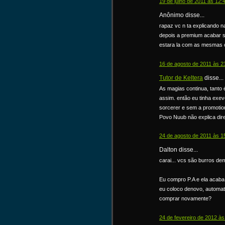
19 de julho de 2011 às 12:
Anônimo disse...
rapaz vc n ta explicando n
depois a premium acabar s
estara la com as mesmas 
16 de agosto de 2011 às 2
Tutor de Keltera
disse...
As magias continua, tanto 
assim. então eu tinha exev
sorcerer e sem a promotion
Povo Nuub não explica direi
24 de agosto de 2011 às 1
Dalton disse...
carai... vcs são burros dem
Eu compro P.A e ela acaba
eu coloco denovo, automat
comprar novamente?
24 de fevereiro de 2012 às