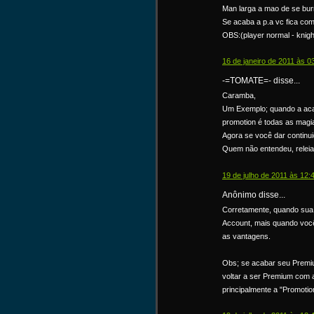
Man larga a mao de se bur
Se acaba a p.a vc fica com
OBS:(player normal - knight
16 de janeiro de 2011 às 0
-=TOMATE=- disse...
Caramba,
Um Exemplo; quando a aca
promotion é todas as magi
Agora se você dar continu
Quem não entendeu, releia
19 de julho de 2011 às 12:
Anônimo disse...
Corretamente, quando sua
Account, mais quando voc
as vantagens.
Obs; se acabar seu Premiu
voltar a ser Premium com
principalmente a "Promotio