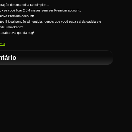
licação de uma coisa tao simples...
> se você ficar 2 3 4 meses sem ser Premium account..
emovo Premium account!
es!!! igual pencão alimentícia...depois que você paga sai da cadeia e e
ntendeu mulekada?
acabar..vai que da bug!
2:31
tário