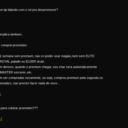
on tip falando com o rei pra despromover?
 explica tambem..
 comprei promotion.
 1 semana sem premium, nao vo poder usar magias,nem sem ELITE
 ROYAL paladin ou ELDER druid..
um denovo, quando o premium chegar, seu char sera automaticamente
 MASTER sorcerer..etc.
am ser compradas novamente, ou seja, comprou premium pela segunda ou
omatico, nao preciso fazer nada de novo...
2
 para colokar promotion???
17