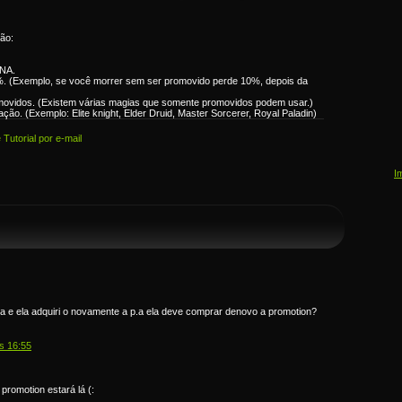
ão:
ANA.
3%. (Exemplo, se você morrer sem ser promovido perde 10%, depois da
movidos. (Existem várias magias que somente promovidos podem usar.)
ção. (Exemplo: Elite knight, Elder Druid, Master Sorcerer, Royal Paladin)
Tutorial por e-mail
I
.a e ela adquiri o novamente a p.a ela deve comprar denovo a promotion?
s 16:55
promotion estará lá (: