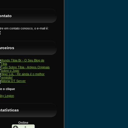
ontato
tre em contato conosco, o e-mail é:
arceiros
le o clique
Sky Legion
tatísticas
Online