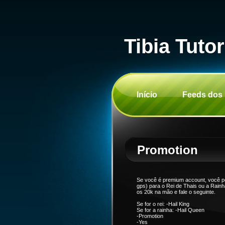
Tibia Tutor
Início
Feeds dos
Promotion
Se você é premium account, você p
gps) para o Rei de Thais ou a Rain
os 20k na mão e fale o seguinte.
Se for o rei: -Hail King
Se for a rainha: -Hail Queen
-Promotion
-Yes