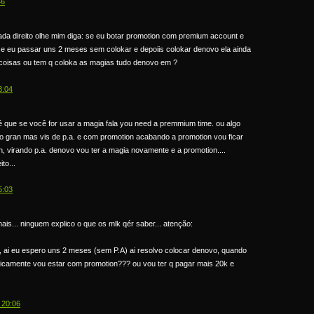
46
ada direito olhe mim diga: se eu botar promotion com premium account e
e eu passar uns 2 meses sem colokar e depoiis colokar denovo ela ainda
coisas ou tem q coloka as magias tudo denovo em ?
3:04
é que se você for usar a magia fala you need a premmium time. ou algo
o gran mas vis de p.a. e com promotion acabando a promotion vou ficar
, virando p.a. denovo vou ter a magia novamente e a promotion....
to...
5:03
ais... ninguem explico o que os mlk qér saber... atenção:
, ai eu espero uns 2 meses (sem P.A) ai resolvo colocar denovo, quando
icamente vou estar com promotion??? ou vou ter q pagar mais 20k e
 20:06