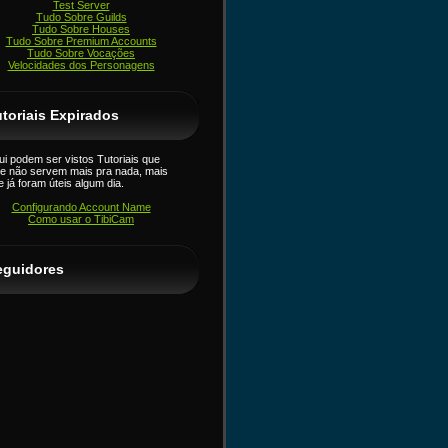
Test Server
Tudo Sobre Guilds
Tudo Sobre Houses
Tudo Sobre Premium Accounts
Tudo Sobre Vocações
Velocidades dos Personagens
toriais Expirados
ui podem ser vistos Tutoriais que
je não servem mais pra nada, mais
e já foram úteis algum dia.
Configurando Account Name
Como usar o TibiCam
eguidores