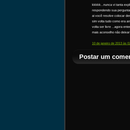
kkkkk...nunca vi tanta exp
respondendo sua pergunta.
ai você resolve colocar d
sim volta tudo como era ant
volta ser livre ...agora e
mais aconselho não deixar 
10 de janeiro de 2013 às 0
Postar um comen