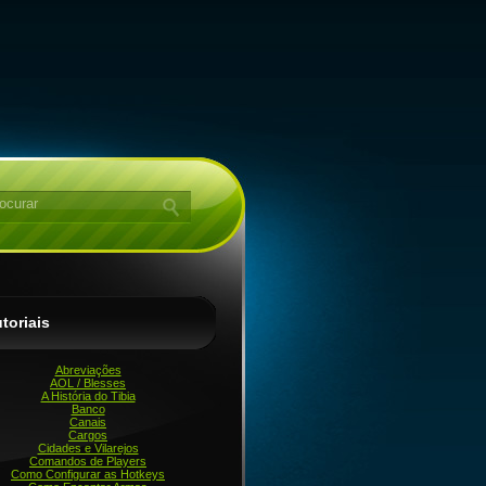
toriais
Abreviações
AOL / Blesses
A História do Tibia
Banco
Canais
Cargos
Cidades e Vilarejos
Comandos de Players
Como Configurar as Hotkeys