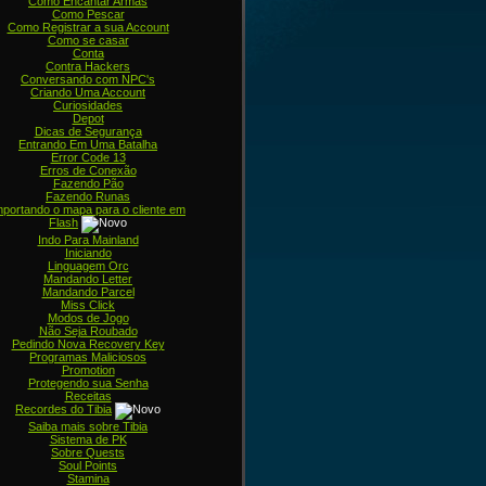
Como Encantar Armas
Como Pescar
Como Registrar a sua Account
Como se casar
Conta
Contra Hackers
Conversando com NPC's
Criando Uma Account
Curiosidades
Depot
Dicas de Segurança
Entrando Em Uma Batalha
Error Code 13
Erros de Conexão
Fazendo Pão
Fazendo Runas
mportando o mapa para o cliente em
Flash
Indo Para Mainland
Iniciando
Linguagem Orc
Mandando Letter
Mandando Parcel
Miss Click
Modos de Jogo
Não Seja Roubado
Pedindo Nova Recovery Key
Programas Maliciosos
Promotion
Protegendo sua Senha
Receitas
Recordes do Tibia
Saiba mais sobre Tibia
Sistema de PK
Sobre Quests
Soul Points
Stamina