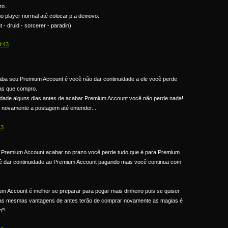
ro.
o player normal até colocar p.a deinovo.
 - druid - sorcerer - paradin)
3:43
ba seu Premium Account é você não dar continuidade a ele você perde
as que compro.
idade alguns dias antes de acabar Premium Account você não perde nada!
 novamente a postagem até entender...
43
 Premium Account acabar no prazo você perde tudo que é para Premium
ê dar continuidade ao Premium Account pagando mais você continua com
m Account é melhor se preparar para pegar mais dinheiro pois se quiser
 as mesmas vantagens de antes terão de comprar novamente as magias é
n"!