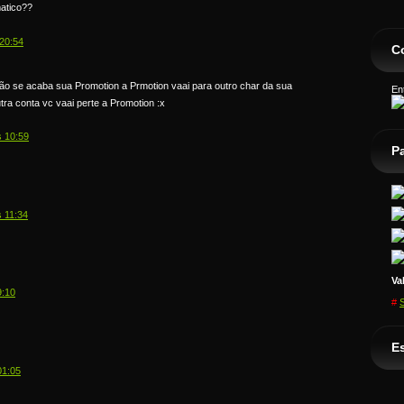
atico??
20:54
C
se acaba sua Promotion a Prmotion vaai para outro char da sua
En
tra conta vc vaai perte a Promotion :x
s 10:59
P
 11:34
Va
9:10
#
Es
01:05