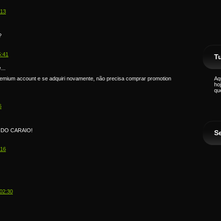
:13
?
5:41
Tu
..
emium account e se adquiri novamente, não precisa comprar promotion
Aq
ho
qu
6
 DO CARAIO!
S
:16
02:30