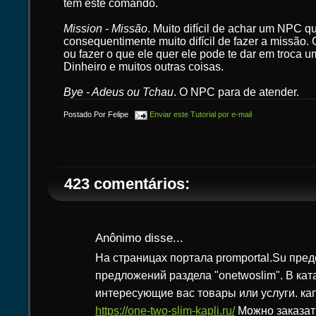
tem este comando.
Mission - Missão
. Muito difícil de achar um NPC 
consequentimente muito difícil de fazer a missão.
ou fazer o que ele quer ele pode te dar em troca 
Dinheiro e muitos outras coisas.
Bye - Adeus ou Tchau
. O NPC para de atender.
Postado Por
Felipe
Enviar este Tutorial por e-mail
423 comentários:
Anônimo disse...
На страницах портала promportal.Su пре
предложений раздела "onetwoslim". В кат
интересующие вас товары или услуги. ка
https://one-two-slim-kapli.ru/
Можно заказат