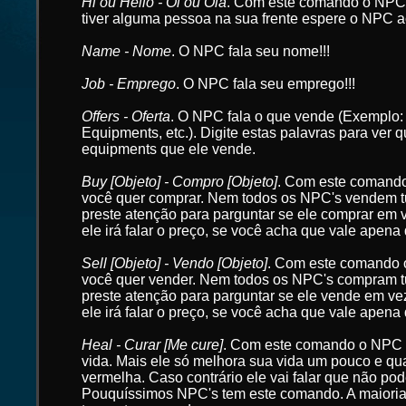
Hi ou Hello - Oi ou Olá
. Com este comando o NPC i
tiver alguma pessoa na sua frente espere o NPC a
Name - Nome
. O NPC fala seu nome!!!
Job - Emprego
. O NPC fala seu emprego!!!
Offers - Oferta
. O NPC fala o que vende (Exemplo
Equipments, etc.). Digite estas palavras para ver 
equipments que ele vende.
Buy [Objeto] - Compro [Objeto]
. Com este comand
você quer comprar. Nem todos os NPC's vendem t
preste atenção para parguntar se ele comprar em 
ele irá falar o preço, se você acha que vale apena
Sell [Objeto] - Vendo [Objeto]
. Com este comando
você quer vender. Nem todos os NPC's compram t
preste atenção para parguntar se ele vende em ve
ele irá falar o preço, se você acha que vale apena
Heal - Curar [Me cure]
. Com este comando o NPC 
vida. Mais ele só melhora sua vida um pouco e qu
vermelha. Caso contrário ele vai falar que não pode
Pouquíssimos NPC's tem este comando. A maiori