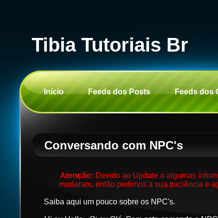
Tibia Tutoriais Br
Início
Feeds dos Posts
Feeds dos 
Conversando com NPC's
Atenção:
Devido ao Update o algumas inform
mudaram, então pedimos a sua paciência e ag
Saiba aqui um pouco sobre os NPC's.