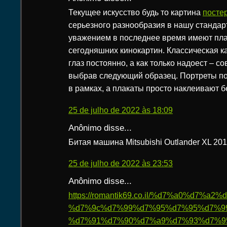
Текущее искусство будь то картина
посте
серьезного разнообразия в нашу станда
уважением в последнее время имеют пла
сегодняшних кинокартин. Классическая к
глаз постоянно, а как только надоест – с
выбрав следующий образец. Портреты п
в рамках, а плакаты просто наклеивают б
25 de julho de 2022 às 18:09
Anônimo disse...
Битая машина Mitsubishi Outlander XL 201
25 de julho de 2022 às 23:53
Anônimo disse...
https://romantik69.co.il/%d7%a0%d7%
%d7%9c%d7%99%d7%95%d7%95%d7%9
%d7%91%d7%90%d7%a9%d7%93%d7%9