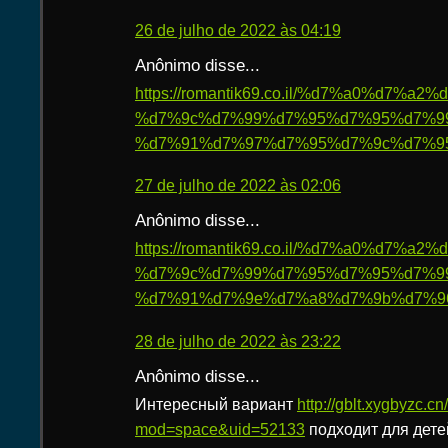
26 de julho de 2022 às 04:19
Anônimo disse...
https://romantik69.co.il/%d7%a0%d7%
%d7%9c%d7%99%d7%95%d7%95%d7%9
%d7%91%d7%97%d7%95%d7%9c%d7%95
27 de julho de 2022 às 02:06
Anônimo disse...
https://romantik69.co.il/%d7%a0%d7%
%d7%9c%d7%99%d7%95%d7%95%d7%9
%d7%91%d7%9e%d7%a8%d7%9b%d7%9
28 de julho de 2022 às 23:22
Anônimo disse...
Интересный вариант
http://gblt.xygbyzc.
mod=space&uid=52133
подходит для дет