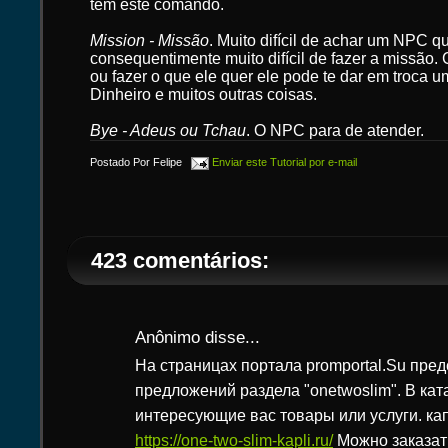
tem este comando.
Mission - Missão
. Muito difícil de achar um NPC 
consequentimente muito difícil de fazer a missão.
ou fazer o que ele quer ele pode te dar em troca 
Dinheiro e muitos outras coisas.
Bye - Adeus ou Tchau
. O NPC para de atender.
Postado Por
Felipe
Enviar este Tutorial por e-mail
423 comentários:
Anônimo disse...
На страницах портала promportal.Su пре
предложений раздела "onetwoslim". В кат
интересующие вас товары или услуги. ка
https://one-two-slim-kapli.ru/
Можно заказат