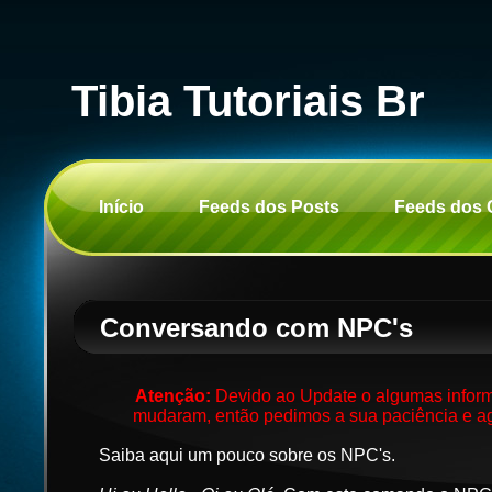
Tibia Tutoriais Br
Início
Feeds dos Posts
Feeds dos 
Conversando com NPC's
Atenção:
Devido ao Update o algumas inform
mudaram, então pedimos a sua paciência e ag
Saiba aqui um pouco sobre os NPC's.