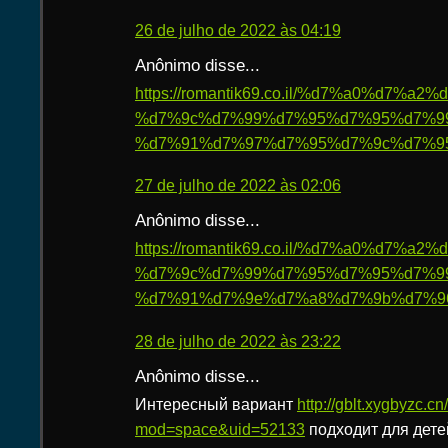
26 de julho de 2022 às 04:19
Anônimo disse...
https://romantik69.co.il/%d7%a0%d7%
%d7%9c%d7%99%d7%95%d7%95%d7%9
%d7%91%d7%97%d7%95%d7%9c%d7%95
27 de julho de 2022 às 02:06
Anônimo disse...
https://romantik69.co.il/%d7%a0%d7%
%d7%9c%d7%99%d7%95%d7%95%d7%9
%d7%91%d7%9e%d7%a8%d7%9b%d7%9
28 de julho de 2022 às 23:22
Anônimo disse...
Интересный вариант
http://gblt.xygbyzc.
mod=space&uid=52133
подходит для дет