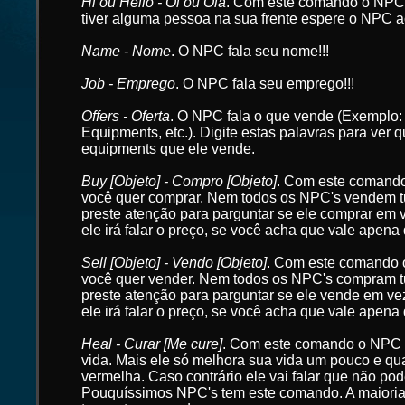
Hi ou Hello - Oi ou Olá
. Com este comando o NPC i
tiver alguma pessoa na sua frente espere o NPC a
Name - Nome
. O NPC fala seu nome!!!
Job - Emprego
. O NPC fala seu emprego!!!
Offers - Oferta
. O NPC fala o que vende (Exemplo
Equipments, etc.). Digite estas palavras para ver 
equipments que ele vende.
Buy [Objeto] - Compro [Objeto]
. Com este comand
você quer comprar. Nem todos os NPC's vendem t
preste atenção para parguntar se ele comprar em 
ele irá falar o preço, se você acha que vale apena
Sell [Objeto] - Vendo [Objeto]
. Com este comando
você quer vender. Nem todos os NPC's compram t
preste atenção para parguntar se ele vende em ve
ele irá falar o preço, se você acha que vale apena
Heal - Curar [Me cure]
. Com este comando o NPC 
vida. Mais ele só melhora sua vida um pouco e qu
vermelha. Caso contrário ele vai falar que não pode
Pouquíssimos NPC's tem este comando. A maiori