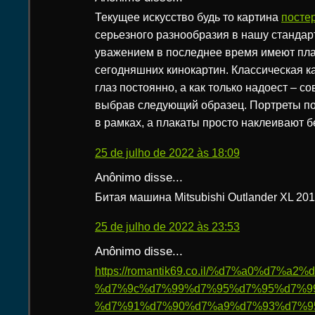
Текущее искусство будь то картина
посте
серьезного разнообразия в нашу станда
уважением в последнее время имеют пла
сегодняшних кинокартин. Классическая к
глаз постоянно, а как только надоест – с
выбрав следующий образец. Портреты п
в рамках, а плакаты просто наклеивают б
25 de julho de 2022 às 18:09
Anônimo disse...
Битая машина Mitsubishi Outlander XL 201
25 de julho de 2022 às 23:53
Anônimo disse...
https://romantik69.co.il/%d7%a0%d7%
%d7%9c%d7%99%d7%95%d7%95%d7%9
%d7%91%d7%90%d7%a9%d7%93%d7%9