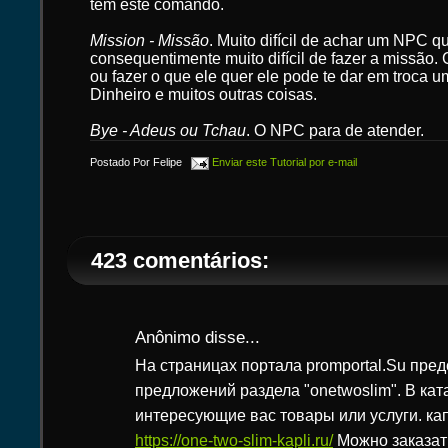
tem este comando.
Mission - Missão
. Muito difícil de achar um NPC 
consequentimente muito difícil de fazer a missão.
ou fazer o que ele quer ele pode te dar em troca 
Dinheiro e muitos outras coisas.
Bye - Adeus ou Tchau
. O NPC para de atender.
Postado Por
Felipe
Enviar este Tutorial por e-mail
423 comentários:
Anônimo disse...
На страницах портала promportal.Su пре
предложений раздела "onetwoslim". В кат
интересующие вас товары или услуги. ка
https://one-two-slim-kapli.ru/
Можно заказат