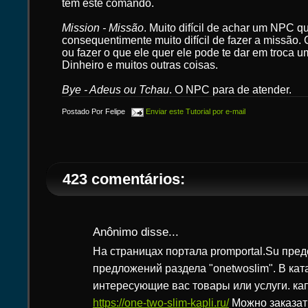
tem este comando.
Mission - Missão
. Muito difícil de achar um NPC 
consequentimente muito difícil de fazer a missão.
ou fazer o que ele quer ele pode te dar em troca 
Dinheiro e muitos outras coisas.
Bye - Adeus ou Tchau
. O NPC para de atender.
Postado Por
Felipe
Enviar este Tutorial por e-mail
423 comentários:
Anônimo disse...
На страницах портала promportal.Su пре
предложений раздела "onetwoslim". В кат
интересующие вас товары или услуги. ка
https://one-two-slim-kapli.ru/
Можно заказат