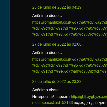
26 de julho de 2022 às 04:19
Anônimo disse...
https://romantik69.co.il/%d7%a0%d7%
%d7%9c%d7%99%d7%95%d7%95%d7%9
%d7%91%d7%97%d7%95%d7%9c%d7%95
27 de julho de 2022 às 02:06
Anônimo disse...
https://romantik69.co.il/%d7%a0%d7%
%d7%9c%d7%99%d7%95%d7%95%d7%9
%d7%91%d7%9e%d7%a8%d7%9b%d7%9
28 de julho de 2022 às 23:22
Anônimo disse...
Интересный вариант
http://gblt.xygbyzc.
mod=space&uid=52133
подходит для дет