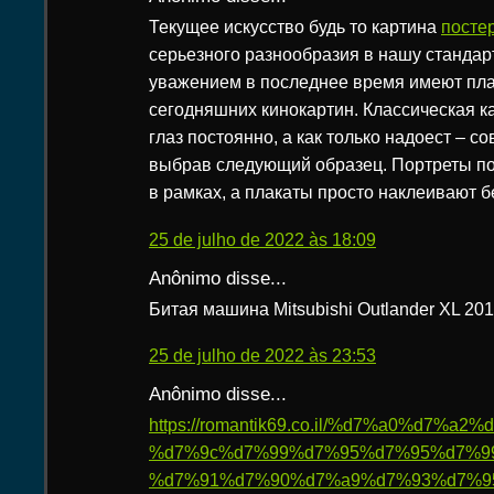
Текущее искусство будь то картина
посте
серьезного разнообразия в нашу станда
уважением в последнее время имеют пла
сегодняшних кинокартин. Классическая к
глаз постоянно, а как только надоест – с
выбрав следующий образец. Портреты п
в рамках, а плакаты просто наклеивают б
25 de julho de 2022 às 18:09
Anônimo disse...
Битая машина Mitsubishi Outlander XL 201
25 de julho de 2022 às 23:53
Anônimo disse...
https://romantik69.co.il/%d7%a0%d7%
%d7%9c%d7%99%d7%95%d7%95%d7%9
%d7%91%d7%90%d7%a9%d7%93%d7%9