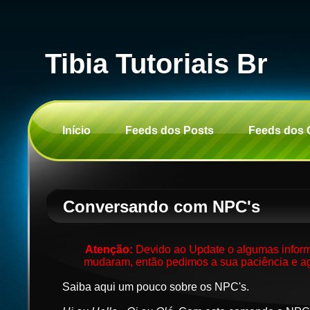
Tibia Tutoriais Br
Início
Feeds dos Posts
Feeds dos 
Conversando com NPC's
Atenção:
Devido ao Update o algumas inform
mudaram, então pedimos a sua paciência e ag
Saiba aqui um pouco sobre os NPC's.