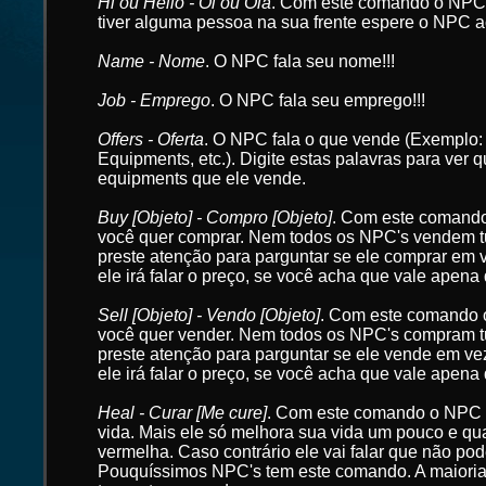
Hi ou Hello - Oi ou Olá
. Com este comando o NPC i
tiver alguma pessoa na sua frente espere o NPC a
Name - Nome
. O NPC fala seu nome!!!
Job - Emprego
. O NPC fala seu emprego!!!
Offers - Oferta
. O NPC fala o que vende (Exemplo
Equipments, etc.). Digite estas palavras para ver 
equipments que ele vende.
Buy [Objeto] - Compro [Objeto]
. Com este comand
você quer comprar. Nem todos os NPC's vendem t
preste atenção para parguntar se ele comprar em 
ele irá falar o preço, se você acha que vale apena
Sell [Objeto] - Vendo [Objeto]
. Com este comando
você quer vender. Nem todos os NPC's compram t
preste atenção para parguntar se ele vende em ve
ele irá falar o preço, se você acha que vale apena
Heal - Curar [Me cure]
. Com este comando o NPC 
vida. Mais ele só melhora sua vida um pouco e qu
vermelha. Caso contrário ele vai falar que não pode
Pouquíssimos NPC's tem este comando. A maiori