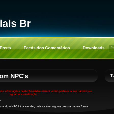
iais Br
 Posts
Feeds dos Comentários
Downloads
com NPC's
Tu
as informações deste Tutorial mudaram, então pedimos a sua paciência e
aguarde a atualização.
s.
mando o NPC irá te atender, mais se tiver alguma pessoa na sua frente