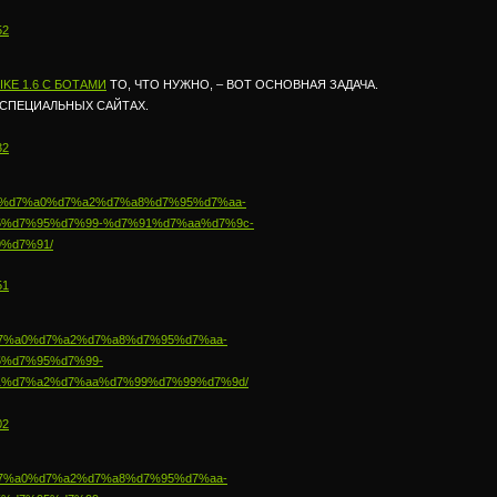
52
KE 1.6 C БОТАМИ
ТО, ЧТО НУЖНО, – ВОТ ОСНОВНАЯ ЗАДАЧА.
 СПЕЦИАЛЬНЫХ САЙТАХ.
32
ub.com/%d7%a0%d7%a2%d7%a8%d7%95%d7%aa-
%d7%95%d7%99-%d7%91%d7%aa%d7%9c-
%d7%91/
51
.il/%d7%a0%d7%a2%d7%a8%d7%95%d7%aa-
%d7%95%d7%99-
%d7%a2%d7%aa%d7%99%d7%99%d7%9d/
02
.il/%d7%a0%d7%a2%d7%a8%d7%95%d7%aa-