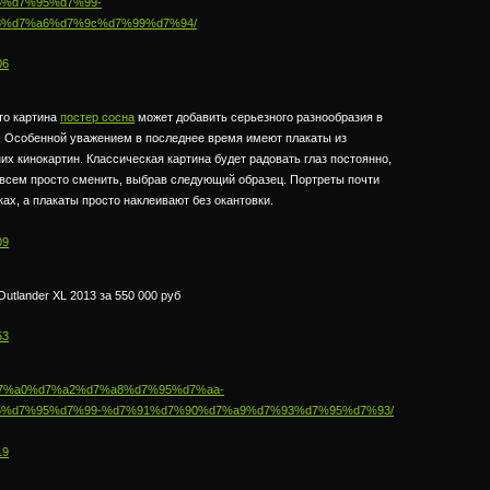
%d7%95%d7%99-
%d7%a6%d7%9c%d7%99%d7%94/
06
то картина
постер сосна
может добавить серьезного разнообразия в
. Особенной уважением в последнее время имеют плакаты из
их кинокартин. Классическая картина будет радовать глаз постоянно,
совсем просто сменить, выбрав следующий образец. Портреты почти
ах, а плакаты просто наклеивают без окантовки.
09
Outlander XL 2013 за 550 000 руб
53
.il/%d7%a0%d7%a2%d7%a8%d7%95%d7%aa-
%d7%95%d7%99-%d7%91%d7%90%d7%a9%d7%93%d7%95%d7%93/
19