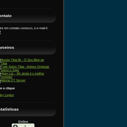
ontato
tre em contato conosco, o e-mail é:
arceiros
le o clique
Sky Legion
tatísticas
Online