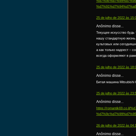
%d7%9c%d7%99%d7%95
%d7%91%d7%94%d7%a8
25 de julho de 2022 às 15:
Anônimo disse...
Текущее искусство будь 
нашу стандартную жизнь
культовых или сегодняшн
а как только надоест – 
всегда оформляют в рамк
25 de julho de 2022 às 18:
Anônimo disse...
Битая машина Mitsubishi 
25 de julho de 2022 às 23:
Anônimo disse...
https://romantik69.co
%d7%9c%d7%99%d7%95
26 de julho de 2022 às 04:
Anônimo disse...