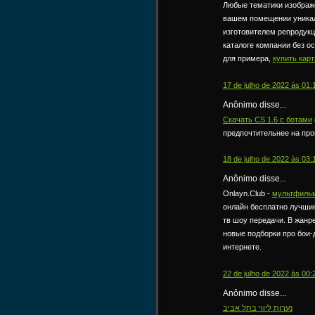
Любые тематики изображе
вашем помещении уникал
изготовителем репродукц
каталоге компании без о
для примера,
купить кар
17 de julho de 2022 às 01:
Anônimo disse...
Скачать CS 1.6 c ботами
предпочтительнее на про
18 de julho de 2022 às 03:
Anônimo disse...
Onlayn.Club -
мультфильм
онлайн бесплатно лучши
тв шоу передачи. В жанре
новые подборки про бои-
интернете.
22 de julho de 2022 às 00:
Anônimo disse...
נערות ליווי בתל אביב