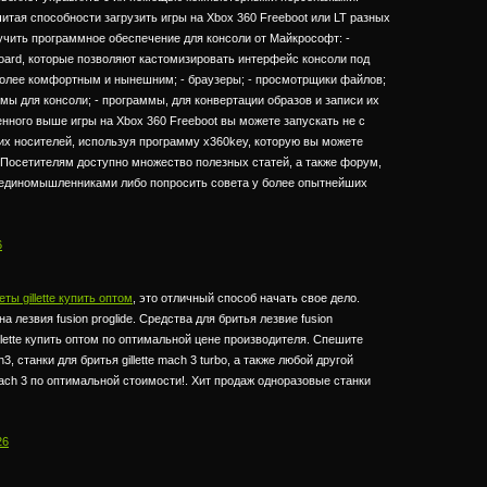
тая способности загрузить игры на Xbox 360 Freeboot или LT разных
учить программное обеспечение для консоли от Майкрософт: -
ard, которые позволяют кастомизировать интерфейс консоли под
более комфортным и нынешним; - браузеры; - просмотрщики файлов;
темы для консоли; - программы, для конвертации образов и записи их
енного выше игры на Xbox 360 Freeboot вы можете запускать не с
гих носителей, используя программу x360key, которую вы можете
 Посетителям доступно множество полезных статей, а также форум,
 единомышленниками либо попросить совета у более опытнейших
6
ы gillette купить оптом
, это отличный способ начать свое дело.
 лезвия fusion proglide. Средства для бритья лезвие fusion
llette купить оптом по оптимальной цене производителя. Спешите
h3, станки для бритья gillette mach 3 turbo, а также любой другой
 mach 3 по оптимальной стоимости!. Хит продаж одноразовые станки
26