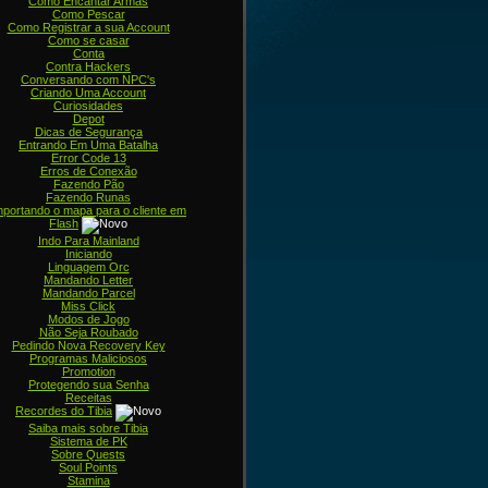
Como Encantar Armas
Como Pescar
Como Registrar a sua Account
Como se casar
Conta
Contra Hackers
Conversando com NPC's
Criando Uma Account
Curiosidades
Depot
Dicas de Segurança
Entrando Em Uma Batalha
Error Code 13
Erros de Conexão
Fazendo Pão
Fazendo Runas
mportando o mapa para o cliente em
Flash
Indo Para Mainland
Iniciando
Linguagem Orc
Mandando Letter
Mandando Parcel
Miss Click
Modos de Jogo
Não Seja Roubado
Pedindo Nova Recovery Key
Programas Maliciosos
Promotion
Protegendo sua Senha
Receitas
Recordes do Tibia
Saiba mais sobre Tibia
Sistema de PK
Sobre Quests
Soul Points
Stamina