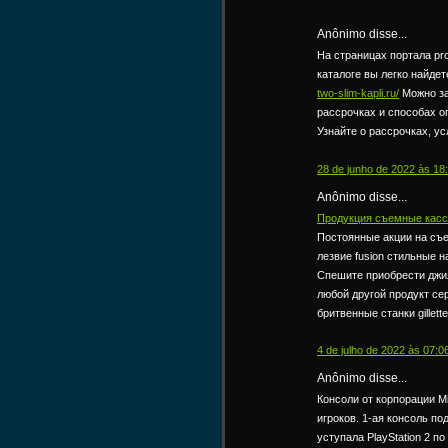
Anônimo disse...
На страницах портала pro
каталоге вы легко найде
two-slim-kapli.ru/
Можно за
рассрочках и способах о
Узнайте о рассрочках, у
28 de junho de 2022 às 18
Anônimo disse...
Продукция съемные кассет
Постоянные акции на съем
лезвие fusion стильные н
Спешите приобрести джилет
любой другой продукт сер
бритвенные станки gillette
4 de julho de 2022 às 07:0
Anônimo disse...
Консоли от корпорации M
игроков. 1-ая консоль п
уступала PlayStation 2 