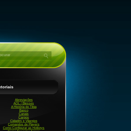
toriais
Abreviações
AOL / Blesses
A História do Tibia
Banco
Canais
Cargos
Cidades e Vilarejos
Comandos de Players
Como Configurar as Hotkeys