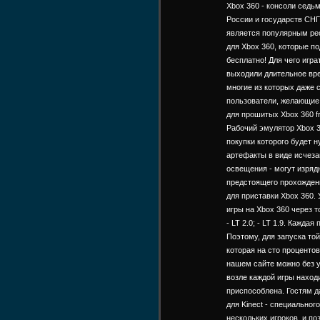
Xbox 360 - консоли седь
России и государств СНГ
является популярным рес
для Xbox 360, которые 
бесплатно! Для чего игр
выходили длительное вре
многие из которых даже 
пользователи, желающие 
для прошитых Xbox 360 f
Рабочий эмулятор Xbox 3
покупки которого будет 
артефакты в виде исчеза
освещения - могут изрядн
предстоящего прохождени
для приставки Xbox 360.
игры на Xbox 360 через т
- LT 2.0; - LT 1.9. Кажд
Поэтому, для запуска то
которая на сто проценто
нашем сайте можно без у
возле каждой игры находи
приспособлена. Гостям д
для Kinect - специальног
нескольких игроков, и п