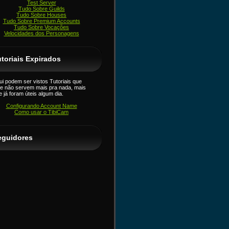
Test Server
Tudo Sobre Guilds
Tudo Sobre Houses
Tudo Sobre Premium Accounts
Tudo Sobre Vocações
Velocidades dos Personagens
toriais Expirados
ui podem ser vistos Tutoriais que
je não servem mais pra nada, mais
e já foram úteis algum dia.
Configurando Account Name
Como usar o TibiCam
eguidores