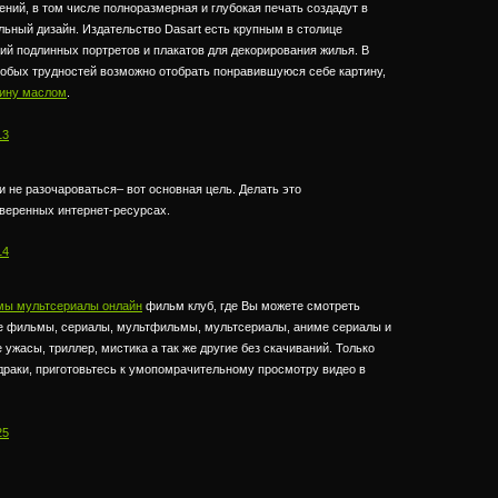
ний, в том числе полноразмерная и глубокая печать создадут в
ьный дизайн. Издательство Dasart есть крупным в столице
ий подлинных портретов и плакатов для декорирования жилья. В
собых трудностей возможно отобрать понравившуюся себе картину,
тину маслом
.
13
и не разочароваться– вот основная цель. Делать это
веренных интернет-ресурсах.
14
ы мультсериалы онлайн
фильм клуб, где Вы можете смотреть
е фильмы, сериалы, мультфильмы, мультсериалы, аниме сериалы и
 ужасы, триллер, мистика а так же другие без скачиваний. Только
драки, приготовьтесь к умопомрачительному просмотру видео в
25