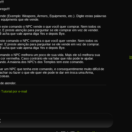
!!!
rego!!!
ende (Exemplo: Weapons, Armors, Equipments, etc.). Digite estas palavras
 equipments que ele vende.
m este comando o NPC vende o que você quer comprar. Nem todos os
 E preste atenção para parguntar se ele comprar em vez de vender.
ocê acha que vale apena diga Yes e depois Bye.
este comando o NPC compra o que você quer vender. Nem todos os
r. E preste atenção para parguntar se ele vende em vez de comprar.
ocê acha que vale apena diga Yes e depois Bye.
omando o NPC melhora um poco de sua vida. Mais ele só melhora sua
I
cor vermelha. Caso contrário ele vai falar que não pode te ajudar.
ndo. A maioria dos NPC's dos Templos tem este comando.
achar um NPC que tenha este comando, e consequentimente muito difícil de
achar ou fazer o que ele quer ele pode te dar em troca uma Arma,
coisas.
de atender.
Tutorial por e-mail
: