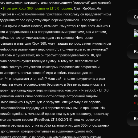
мого поколения, которая стала по-настоящему "народной" для жителей
 -
Игры для Xbox 360 прошивка LT 3.0 торрент
. Сайт Ru-Xbox.Ru
урсом в числе поклонников приставки, поскольку он предлагает игры
C
поддерживают все существующие версии прошивок - совершенно
ать на оригинальном железе, если есть эмуляторы? Для Xbox 360 игры
En
мя и представлены как посредственными проектами, так и хитами,
сейчас остаются уникальными для это консоли. Некоторые
сыграть в игры для Xbox 360, могут задать вопрос: зачем нужны игры
reeboot или различными версиями LT, в случае если есть эмулятор?
P
60 хоть и существует, но он требует производительного ПК, для
нужно вложить существенную сумму. К тому же, всевозможные
ющих текстур, отсутствия некоторых графических эффектов и
о испортить впечатления об игре и отбить желание для ее
я. Что предлагает этот сайт? Наш сайт вполне приурочен к играм
 У нас вы можете совершенно бесплатно и без регистрации скачать
оррент для следующих версий прошивок консоли: - FreeBoot; - LT 3.0;
Va
ая прошивка имеет свои особенности обхода встроенной защиты.
й либо иной игры будет нужно загрузить специальную ее версию,
#
в приспособлена под одну из 4 перечисленных выше прошивок. На
силий подобрать желаемый проект под нужную прошивку, поскольку
Es
тся заглавие версии (FreeBoot, LT 3.0/2.0/1.9), под которую она
анного ресурса доступна особая категория игр для 360-го, созданных
о дополнения, которое считывает все движения одного либо
озволяет управлять с их помощью компьютерными персонажами.