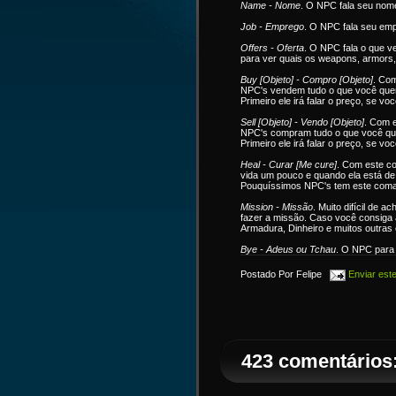
Name - Nome
. O NPC fala seu nome
Job - Emprego
. O NPC fala seu emp
Offers - Oferta
. O NPC fala o que v
para ver quais os weapons, armors,
Buy [Objeto] - Compro [Objeto]
. Co
NPC's vendem tudo o que você quer.
Primeiro ele irá falar o preço, se v
Sell [Objeto] - Vendo [Objeto]
. Com 
NPC's compram tudo o que você que
Primeiro ele irá falar o preço, se v
Heal - Curar [Me cure]
. Com este c
vida um pouco e quando ela está de 
Pouquíssimos NPC's tem este coma
Mission - Missão
. Muito difícil de 
fazer a missão. Caso você consiga 
Armadura, Dinheiro e muitos outras 
Bye - Adeus ou Tchau
. O NPC para 
Postado Por
Felipe
Enviar este 
423 comentários