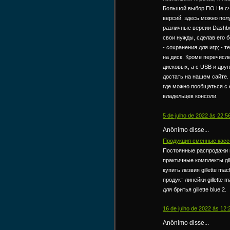
Большой выбор ПО Не счи
версий, здесь можно пол
различные версии Dashbo
свои нужды, сделав его 
- сохранения для игр; - 
на диск. Кроме перечисл
дисковых, а с USB и дру
достать на нашем сайте.
где можно пообщаться с
владельцев консоли.
5 de julho de 2022 às 22:5
Anônimo disse...
Продукция сменные кассет
Постоянные распродажи на
практичные комплекты gi
купить лезвия gillette mac
продукт линейки gillette
для бритья gillette blue 2.
16 de julho de 2022 às 12:
Anônimo disse...