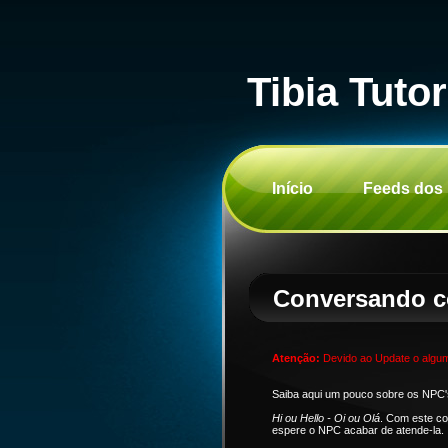
Tibia Tutor
Início
Feeds dos
Conversando 
Atenção:
Devido ao Update o algum
Saiba aqui um pouco sobre os NPC'
Hi ou Hello - Oi ou Olá
. Com este co
espere o NPC acabar de atende-la.