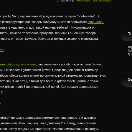
1 – 200 de 423
Recentes›
Mais recentes»
mportal.Su представлено 78 предложений раздела "onetwoslim". В
те интересующие вас товары или услуги. капли onetwoslim
https://one-
казать удаленно с доставкой на наш веб-сайт. Информация о
платы, номера телефонов продавца записаны в ценнике товара.
Tu
словиях оптовых закупок, бонусах и текущих акциях у менеджера.
Aq
:40
ho
qu
ы gillette купить оптом
, это отличный способ открыть свой бизнес.
ные кассеты gillette fusion power. Средства для бритья триммер-
аборы gillette купить оптом по минимальной стоимости производителя.
S
 мак 3 кассеты, станки для бритья gillette mach 3 turbo, а также
ии gillette mach 3 по специальной цене!. Хит продаж одноразовые
 2.
6
icrosoft не сразу завоевали всемирную популярность и доверие
од названием Xbox, вышедшая в далеком 2001 году, значительно
по количеству проданных приставок. Но все изменилось с выходом