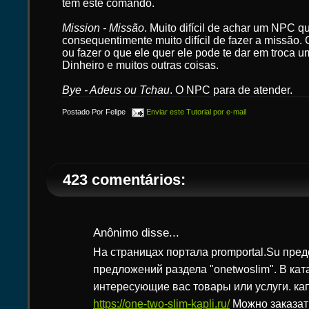
tem este comando.
Mission - Missão
. Muito difícil de achar um NPC 
consequentimente muito difícil de fazer a missão.
ou fazer o que ele quer ele pode te dar em troca 
Dinheiro e muitos outras coisas.
Bye - Adeus ou Tchau
. O NPC para de atender.
Postado Por
Felipe
Enviar este Tutorial por e-mail
423 comentários:
Anônimo disse...
На страницах портала promportal.Su пре
предложений раздела "onetwoslim". В кат
интересующие вас товары или услуги. ка
https://one-two-slim-kapli.ru/
Можно заказат