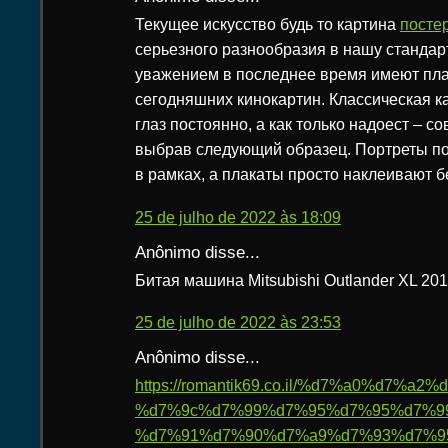
Текущее искусство будь то картина
посте
серьезного разнообразия в нашу станда
уважением в последнее время имеют пла
сегодняшних кинокартин. Классическая к
глаз постоянно, а как только надоест – с
выбрав следующий образец. Портреты п
в рамках, а плакаты просто наклеивают б
25 de julho de 2022 às 18:09
Anônimo disse...
Битая машина Mitsubishi Outlander XL 201
25 de julho de 2022 às 23:53
Anônimo disse...
https://romantik69.co.il/%d7%a0%d7%
%d7%9c%d7%99%d7%95%d7%95%d7%9
%d7%91%d7%90%d7%a9%d7%93%d7%9