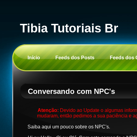
Tibia Tutoriais Br
Início
Feeds dos Posts
Feeds dos 
Conversando com NPC's
Atenção:
Devido ao Update o algumas inform
mudaram, então pedimos a sua paciência e ag
Saiba aqui um pouco sobre os NPC's.