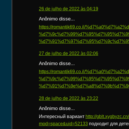
26 de julho de 2022 às 04:19
Anônimo disse...
https://romantik69.co.il/%d7%a0%d7%
%d7%9c%d7%99%d7%95%d7%95%d7%9
%d7%91%d7%97%d7%95%d7%9c%d7%95
27 de julho de 2022 às 02:06
Anônimo disse...
https://romantik69.co.il/%d7%a0%d7%
%d7%9c%d7%99%d7%95%d7%95%d7%9
%d7%91%d7%9e%d7%a8%d7%9b%d7%9
28 de julho de 2022 às 23:22
Anônimo disse...
Интересный вариант
http://gblt.xygbyzc.
mod=space&uid=52133
подходит для дет