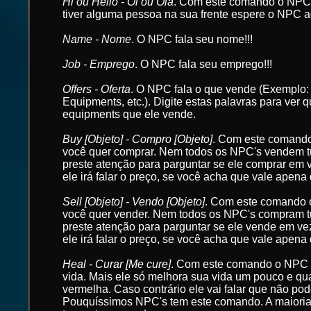
Hi ou Hello - Oi ou Olá
. Com este comando o NPC i
tiver alguma pessoa na sua frente espere o NPC a
Name - Nome
. O NPC fala seu nome!!!
Job - Emprego
. O NPC fala seu emprego!!!
Offers - Oferta
. O NPC fala o que vende (Exemplo
Equipments, etc.). Digite estas palavras para ver 
equipments que ele vende.
Buy [Objeto] - Compro [Objeto]
. Com este comand
você quer comprar. Nem todos os NPC's vendem t
preste atenção para parguntar se ele comprar em 
ele irá falar o preço, se você acha que vale apena
Sell [Objeto] - Vendo [Objeto]
. Com este comando
você quer vender. Nem todos os NPC's compram t
preste atenção para parguntar se ele vende em ve
ele irá falar o preço, se você acha que vale apena
Heal - Curar [Me cure]
. Com este comando o NPC 
vida. Mais ele só melhora sua vida um pouco e qu
vermelha. Caso contrário ele vai falar que não pode
Pouquíssimos NPC's tem este comando. A maiori