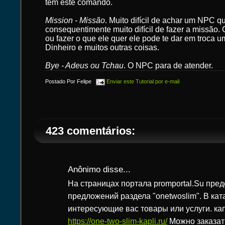
tem este comando.
Mission - Missão
. Muito difícil de achar um NPC 
consequentimente muito difícil de fazer a missão.
ou fazer o que ele quer ele pode te dar em troca 
Dinheiro e muitos outras coisas.
Bye - Adeus ou Tchau
. O NPC para de atender.
Postado Por
Felipe
Enviar este Tutorial por e-mail
423 comentários:
Anônimo disse...
На страницах портала promportal.Su пре
предложений раздела "onetwoslim". В кат
интересующие вас товары или услуги. ка
https://one-two-slim-kapli.ru/
Можно заказат