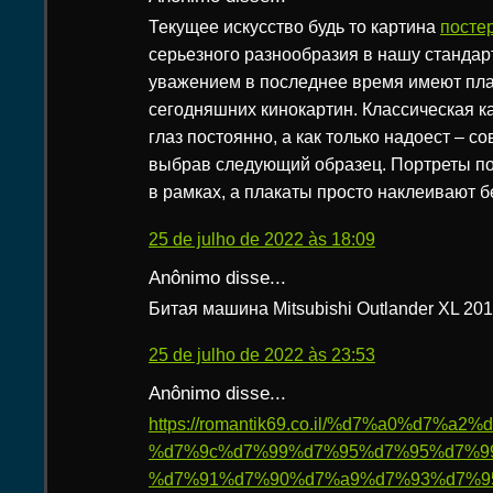
Текущее искусство будь то картина
посте
серьезного разнообразия в нашу станда
уважением в последнее время имеют пла
сегодняшних кинокартин. Классическая к
глаз постоянно, а как только надоест – с
выбрав следующий образец. Портреты п
в рамках, а плакаты просто наклеивают б
25 de julho de 2022 às 18:09
Anônimo disse...
Битая машина Mitsubishi Outlander XL 201
25 de julho de 2022 às 23:53
Anônimo disse...
https://romantik69.co.il/%d7%a0%d7%
%d7%9c%d7%99%d7%95%d7%95%d7%9
%d7%91%d7%90%d7%a9%d7%93%d7%9