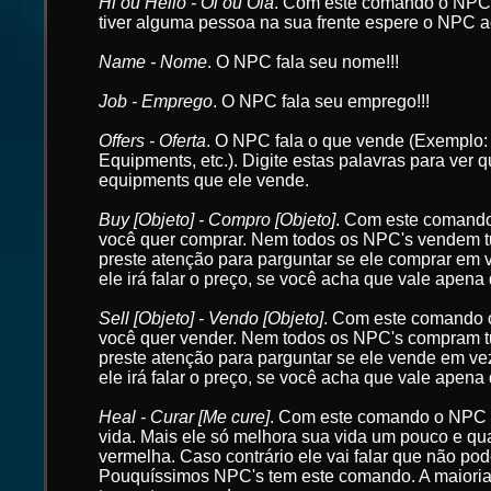
Hi ou Hello - Oi ou Olá
. Com este comando o NPC i
tiver alguma pessoa na sua frente espere o NPC a
Name - Nome
. O NPC fala seu nome!!!
Job - Emprego
. O NPC fala seu emprego!!!
Offers - Oferta
. O NPC fala o que vende (Exemplo
Equipments, etc.). Digite estas palavras para ver 
equipments que ele vende.
Buy [Objeto] - Compro [Objeto]
. Com este comand
você quer comprar. Nem todos os NPC's vendem t
preste atenção para parguntar se ele comprar em 
ele irá falar o preço, se você acha que vale apena
Sell [Objeto] - Vendo [Objeto]
. Com este comando
você quer vender. Nem todos os NPC's compram t
preste atenção para parguntar se ele vende em ve
ele irá falar o preço, se você acha que vale apena
Heal - Curar [Me cure]
. Com este comando o NPC 
vida. Mais ele só melhora sua vida um pouco e qu
vermelha. Caso contrário ele vai falar que não pode
Pouquíssimos NPC's tem este comando. A maiori