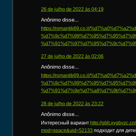
26 de julho de 2022 às 04:19
Anônimo disse...
https://romantik69.co.il/%d7%a0%d7%
%d7%9c%d7%99%d7%95%d7%95%d7%9
%d7%91%d7%97%d7%95%d7%9c%d7%95
27 de julho de 2022 às 02:06
Anônimo disse...
https://romantik69.co.il/%d7%a0%d7%
%d7%9c%d7%99%d7%95%d7%95%d7%9
%d7%91%d7%9e%d7%a8%d7%9b%d7%9
28 de julho de 2022 às 23:22
Anônimo disse...
Интересный вариант
http://gblt.xygbyzc.
mod=space&uid=52133
подходит для дет