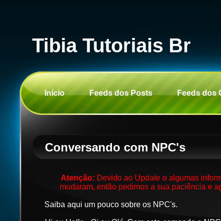
Tibia Tutoriais Br
Início
Feeds dos Posts
Feeds dos 
Conversando com NPC's
Atenção:
Devido ao Update o algumas inform
mudaram, então pedimos a sua paciência e ag
Saiba aqui um pouco sobre os NPC's.